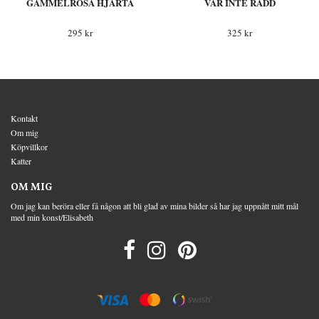
GAMMELROSA HJÄRTA
VAR INTE RÄDD
295 kr
325 kr
Kontakt
Om mig
Köpvillkor
Katter
OM MIG
Om jag kan beröra eller få någon att bli glad av mina bilder så har jag uppnått mitt mål
med min konst/Elisabeth