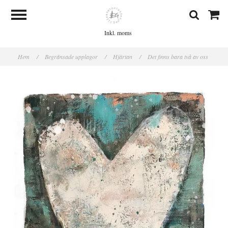
Inkl. moms
Hem
/
Begränsade upplagor
/
Hjärtan
/
Det finns bara två av oss