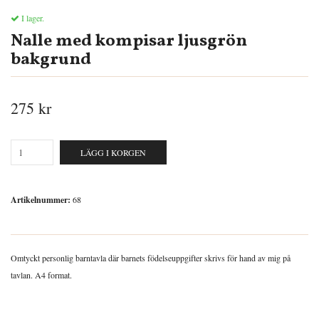
I lager.
Nalle med kompisar ljusgrön
bakgrund
275 kr
LÄGG I KORGEN
Artikelnummer:
68
Omtyckt personlig barntavla där barnets födelseuppgifter skrivs för hand av mig på
tavlan. A4 format.