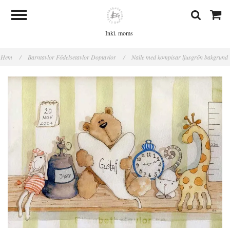
Inkl. moms
Hem
/
Barntavlor Födelsetavlor Doptavlor
/
Nalle med kompisar ljusgrön bakgrund