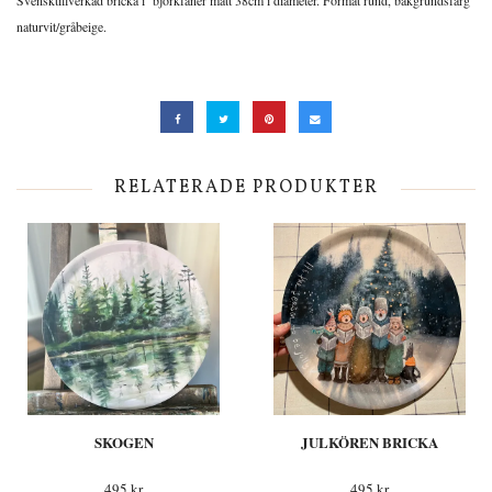
Svensktillverkad bricka i björkfaner mått 38cm i diameter. Format rund, bakgrundsfärg
naturvit/gråbeige.
RELATERADE PRODUKTER
SKOGEN
JULKÖREN BRICKA
495 kr
495 kr