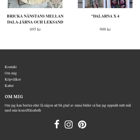
BRICKA NÅNSTANS MELLAN
"DALARNA X 4
DALA-JÄRNA OCH LEKSAND
495 kr
900 kr
Kontakt
Om mig
Köpvillkor
Katter
OM MIG
Om jag kan beröra eller få någon att bli glad av mina bilder så har jag uppnått mitt mål
med min konst/Elisabeth