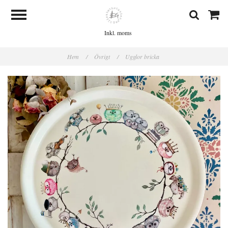
Inkl. moms
Hem
/
Övrigt
/
Ugglor bricka