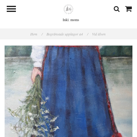
Inkl. moms
Hem
/
Begränsade upplagor a4
/
Vid älven