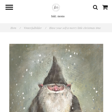
Inkl. moms
Hem
/
Vinter/julbilder
/
Have your self a merry little christmas time