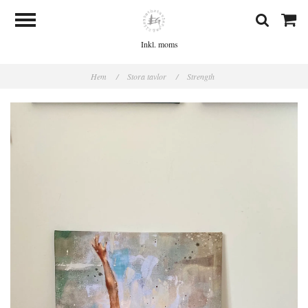
Inkl. moms
Hem
/
Stora tavlor
/
Strength