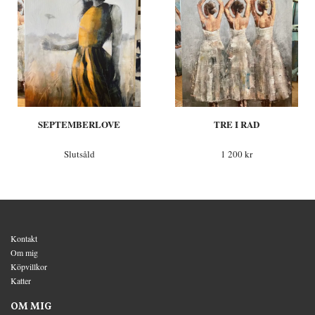
SEPTEMBERLOVE
TRE I RAD
Slutsåld
1 200 kr
Kontakt
Om mig
Köpvillkor
Katter
OM MIG