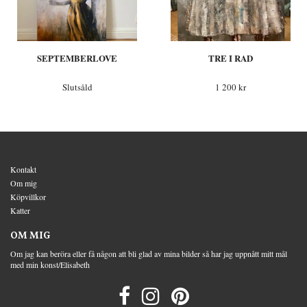
SEPTEMBERLOVE
TRE I RAD
Slutsåld
1 200 kr
Kontakt
Om mig
Köpvillkor
Katter
OM MIG
Om jag kan beröra eller få någon att bli glad av mina bilder så har jag uppnått mitt mål
med min konst/Elisabeth