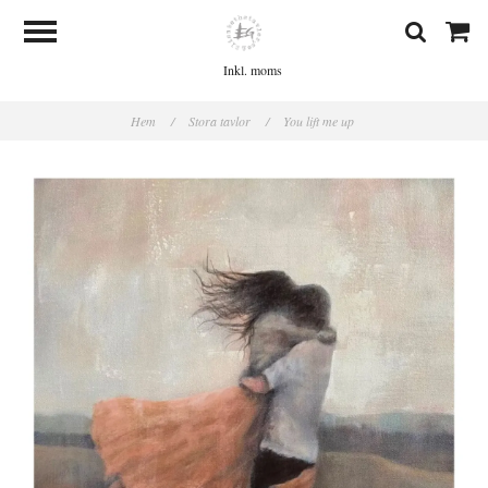
Inkl. moms
Hem
/
Stora tavlor
/
You lift me up